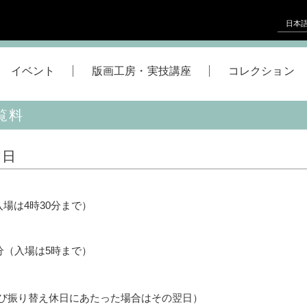
日本
イベント
版画工房・実技講座
コレクション
覧料
館日
入場は4時30分まで）
0分（入場は5時まで）
び振り替え休日にあたった場合はその翌日）