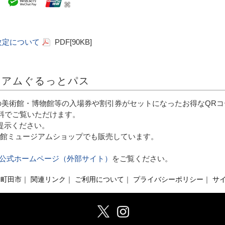
改定について
PDF[90KB]
ジアムぐるっとパス
2の美術館・博物館等の入場券や割引券がセットになったお得なQR
料でご覧いただけます。
提示ください。
館ミュージアムショップでも販売しています。
公式ホームページ（外部サイト）
をご覧ください。
町田市
｜
関連リンク
｜
ご利用について
｜
プライバシーポリシー
｜
サ