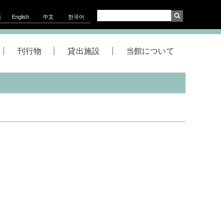
語
English
中文
한국어
刊行物
貸出施設
当館について